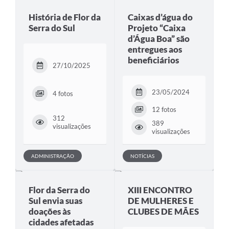
História de Flor da
Caixas d’água do
Serra do Sul
Projeto “Caixa
d’Água Boa” são
entregues aos
beneficiários
27/10/2025
23/05/2024
4 fotos
12 fotos
312
389
visualizações
visualizações
ADMINISTRAÇÃO
NOTÍCIAS
Flor da Serra do
XIII ENCONTRO
Sul envia suas
DE MULHERES E
doações às
CLUBES DE MÃES
cidades afetadas