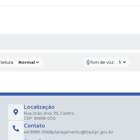
AS MÍDIAS
eitura:
Tom de voz:
Localização
Rua João Arisi, 115, Centro
CEP: 85618-000
Contato
46 9989-0968
planejamento@fssul.pr.gov.br