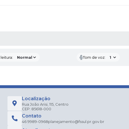
AS MÍDIAS
eitura:
Tom de voz:
Localização
Rua João Arisi, 115, Centro
CEP: 85618-000
Contato
46 9989-0968
planejamento@fssul.pr.gov.br