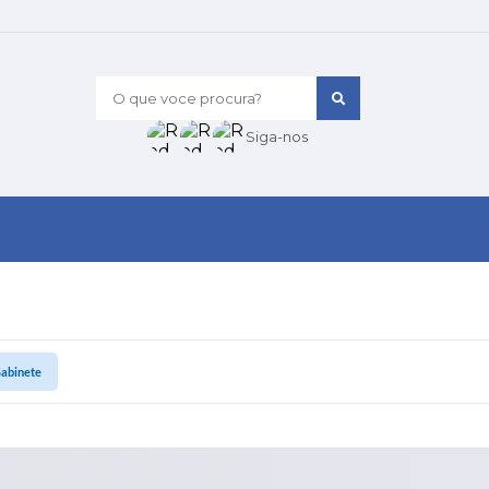
O que voce procura?
Siga-nos
Gabinete