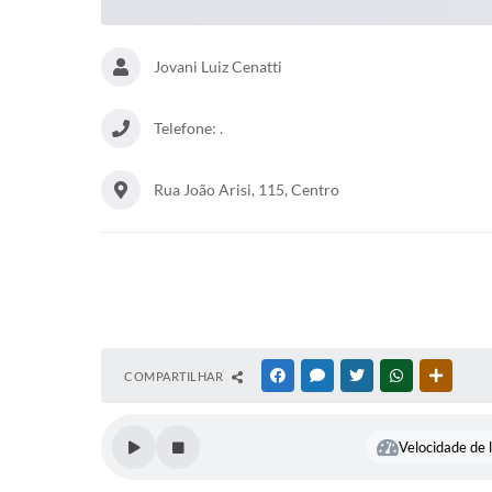
Jovani Luiz Cenatti
Telefone: .
Rua João Arisi, 115, Centro
COMPARTILHAR
FACEBOOK
MESSENGER
TWITTER
WHATSAPP
OUTRAS
Velocidade de l