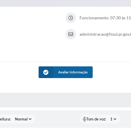
Funcionamento: 07:30 às 11
administracao@fssul.pr.gov.
Avaliar Informação
 MÍDIAS
eitura:
Tom de voz: