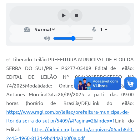
✅ Liberado Leilão PREFEITURA MUNICIPAL DE FLOR DA
SERRA DO SUL/PR – P6277-05409 Edital de Leilão:
EDITAL DE LEILÃO Nº 001/2025PROCESSO Nº
74/2025Modalidade: OnlineLeiloeiro: Lucas Rafael
Antunes MoreiraData:26/09/2025 a partir das 09:00
horas (horário de Brasília/DF).Link do Leilão:
https://www.mgl.com.br/leilao/prefeitura-municipal-de-
flor-da-serra-do-sul-pr/5409/#Pagina=2&Index=1
Link do
Edital:
https://admin.mgl.com.br/arquivos/06acb8d0-
2c45-4960-8131-9bd44a3b0f0a.pdf