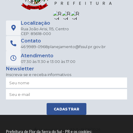
Localização
Rua João Arisi, 115, Centro
CEP: 85618-000
Contato
46 9989-0968
planejamento@fssul.pr.gov.br
Atendimento
07:30 às 11:30 e 13:00 às 17:00
Newsletter
Inscreva-se e receba informativos
CADASTRAR
Versão do Sistema:
3.5.3 - 19/06/2026
Prefeitura de Flor da Serra do Sul - PR e os cookies: