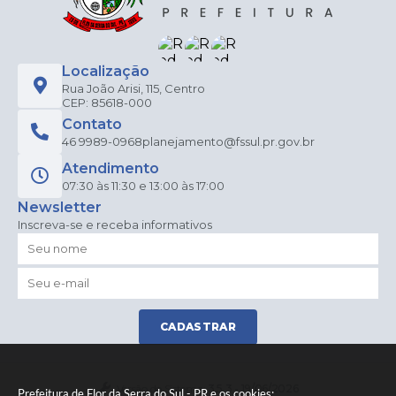
Localização
Rua João Arisi, 115, Centro
CEP: 85618-000
Contato
46 9989-0968
planejamento@fssul.pr.gov.br
Atendimento
07:30 às 11:30 e 13:00 às 17:00
Newsletter
Inscreva-se e receba informativos
CADASTRAR
Versão do Sistema:
3.5.3 - 19/06/2026
Prefeitura de Flor da Serra do Sul - PR e os cookies: