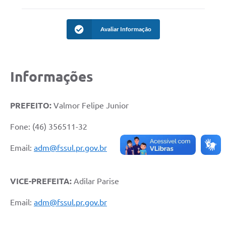
Avaliar Informação
Informações
PREFEITO:
Valmor Felipe Junior
Fone: (46) 356511-32
Email:
adm@fssul.pr.gov.br
VICE-PREFEITA:
Adilar Parise
Email:
adm@fssul.pr.gov.br