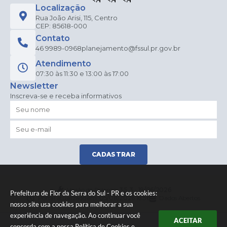
Localização
Rua João Arisi, 115, Centro
CEP: 85618-000
Contato
46 9989-0968
planejamento@fssul.pr.gov.br
Atendimento
07:30 às 11:30 e 13:00 às 17:00
Newsletter
Inscreva-se e receba informativos
CADASTRAR
Versão do Sistema:
3.5.3 - 19/06/2026
Prefeitura de Flor da Serra do Sul - PR e os cookies:
Portal atualizado em:
05/08/2026 16:56
Dados Abertos
nosso site usa cookies para melhorar a sua
experiência de navegação. Ao continuar você
ACEITAR
concorda com a nossa
Política de Cookies
e