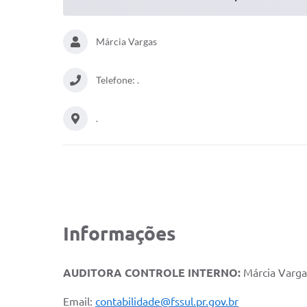
Márcia Vargas
Telefone: .
.
Informações
AUDITORA CONTROLE INTERNO:
Márcia Varga
Email:
contabilidade@fssul.pr.gov.br