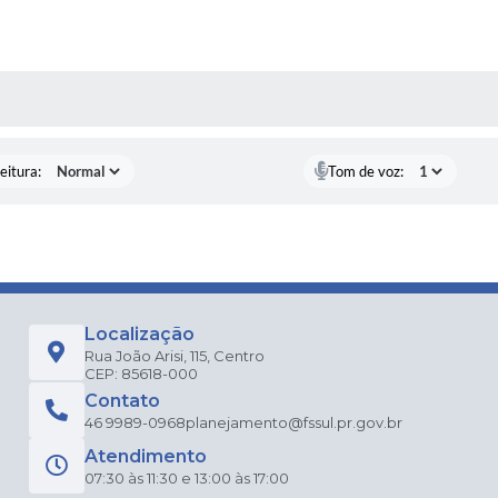
 MÍDIAS
eitura:
Tom de voz:
Localização
Rua João Arisi, 115, Centro
CEP: 85618-000
Contato
46 9989-0968
planejamento@fssul.pr.gov.br
Atendimento
07:30 às 11:30 e 13:00 às 17:00