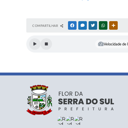
COMPARTILHAR
FACEBOOK
MESSENGER
TWITTER
WHATSAPP
OUTRAS
Velocidade de l