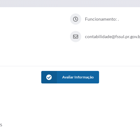
Funcionamento: .
contabilidade@fssul.pr.gov.
Avaliar Informação
s