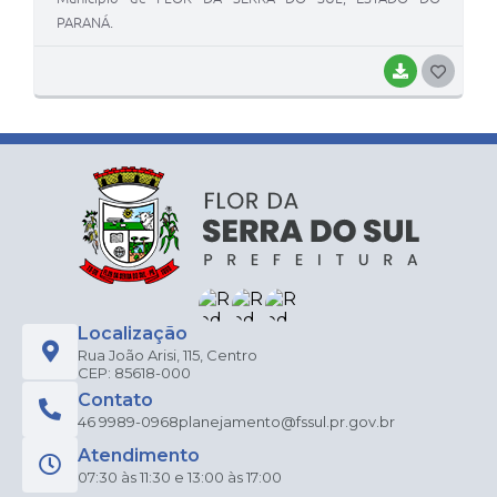
PARANÁ.
BAIXAR
G
O
S
T
E
I
Localização
Rua João Arisi, 115, Centro
CEP: 85618-000
Contato
46 9989-0968
planejamento@fssul.pr.gov.br
Atendimento
07:30 às 11:30 e 13:00 às 17:00