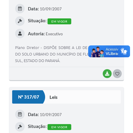
E
Data:
10/09/2007
I
Situação:
EM VIGOR
Autoria:
Executivo
Plano Diretor - DISPÕE SOBRE A LEI DE PARCELAMENTO
DO SOLO URBANO DO MUNICÍPIO DE FLOR DA SERRA DO
SUL, ESTADO DO PARANÁ.
BAIXAR
G
O
S
Nº 317/07
Leis
T
E
Data:
10/09/2007
I
Situação:
EM VIGOR